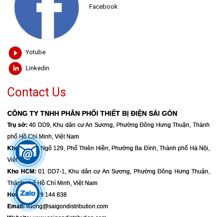
Facebook
Yotube
Linkedin
Contact Us
CÔNG TY TNHH PHÂN PHỐI THIẾT BỊ ĐIỆN SÀI GÒN
Trụ sở:
40 DD9, Khu dân cư An Sương, Phường Đông Hưng Thuận, Thành
phố Hồ Chí Minh, Việt Nam
Kho HN:
39 Ngõ 129, Phố Thiên Hiền, Phường Ba Đình, Thành phố Hà Nội,
Việt Nam
Kho HCM:
01 DD7-1, Khu dân cư An Sương, Phường Đông Hưng Thuận,
Thành phố Hồ Chí Minh, Việt Nam
Hotline:
0919 144 838
Email:
vuong@saigondistribution.com