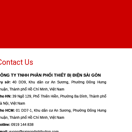
Contact Us
ÔNG TY TNHH PHÂN PHỐI THIẾT BỊ ĐIỆN SÀI GÒN
rụ sở:
40 DD9, Khu dân cư An Sương, Phường Đông Hưng
huận, Thành phố Hồ Chí Minh, Việt Nam
ho HN:
39 Ngõ 129, Phố Thiên Hiền, Phường Ba Đình, Thành phố
à Nội, Việt Nam
ho HCM:
01 DD7-1, Khu dân cư An Sương, Phường Đông Hưng
huận, Thành phố Hồ Chí Minh, Việt Nam
otline:
0919 144 838
mail:
vuong@saigondistribution.com