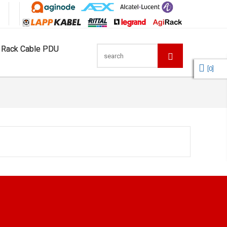
 Rack Cable PDU
[
0
]