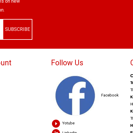
tes on new
on.
SUBSCRIBE
unt
Follow Us
C
T
T
Facebook
K
H
K
T
Yotube
H
Linkedin
E