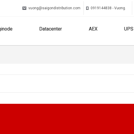
vuong@saigondistribution.com
0919144838 - Vương.
ginode
Datacenter
AEX
UPS