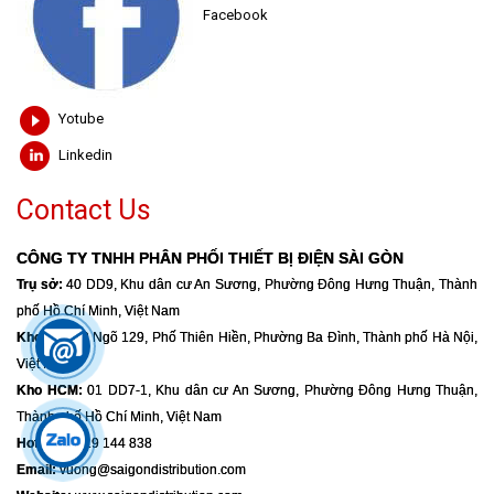
Facebook
Yotube
Linkedin
Contact Us
CÔNG TY TNHH PHÂN PHỐI THIẾT BỊ ĐIỆN SÀI GÒN
Trụ sở:
40 DD9, Khu dân cư An Sương, Phường Đông Hưng Thuận, Thành
phố Hồ Chí Minh, Việt Nam
Kho HN:
39 Ngõ 129, Phố Thiên Hiền, Phường Ba Đình, Thành phố Hà Nội,
Việt Nam
Kho HCM:
01 DD7-1, Khu dân cư An Sương, Phường Đông Hưng Thuận,
Thành phố Hồ Chí Minh, Việt Nam
Hotline:
0919 144 838
Email:
vuong@saigondistribution.com