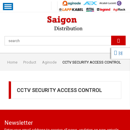
[
0
]
Home
Product
Aginode
CCTV SECURITY ACCESS CONTROL
CCTV SECURITY ACCESS CONTROL
Newsletter
Enter your email address to receive all news, updates on new arrivals,