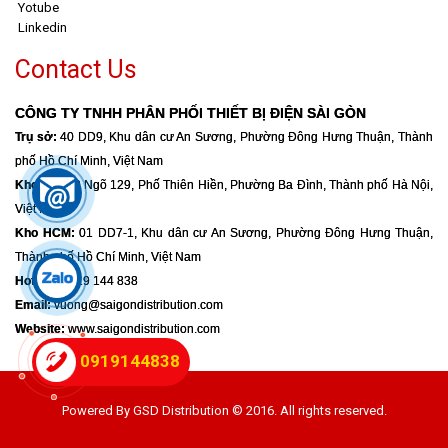
Yotube
Linkedin
Contact Us
CÔNG TY TNHH PHÂN PHỐI THIẾT BỊ ĐIỆN SÀI GÒN
Trụ sở:
40 DD9, Khu dân cư An Sương, Phường Đông Hưng Thuận, Thành
phố Hồ Chí Minh, Việt Nam
Kho HN:
39 Ngõ 129, Phố Thiên Hiền, Phường Ba Đình, Thành phố Hà Nội,
Việt Nam
Kho HCM:
01 DD7-1, Khu dân cư An Sương, Phường Đông Hưng Thuận,
Thành phố Hồ Chí Minh, Việt Nam
Hotline:
0919 144 838
Email:
vuong@saigondistribution.com
Website:
www.saigondistribution.com
0919144838
Powered By GSD Distribution © 2016. All rights reserved.