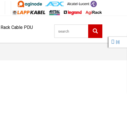
 Rack Cable PDU
[
0
]