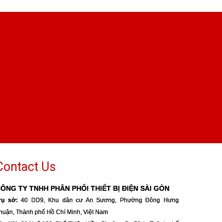
Contact Us
ÔNG TY TNHH PHÂN PHỐI THIẾT BỊ ĐIỆN SÀI GÒN
rụ sở:
40 DD9, Khu dân cư An Sương, Phường Đông Hưng
huận, Thành phố Hồ Chí Minh, Việt Nam