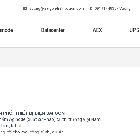
vuong@saigondistribution.com
0919144838 - Vương.
ginode
Datacenter
AEX
UPS
PHỐI THIẾT BỊ ĐIỆN SÀI GÒN
phẩm Aginode (xuất xứ Pháp) tại thị trường Việt Nam
Link, Rittal
g tới cho mọi công trình, dự án.