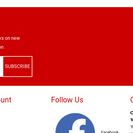
tes on new
on.
SUBSCRIBE
unt
Follow Us
C
T
T
Facebook